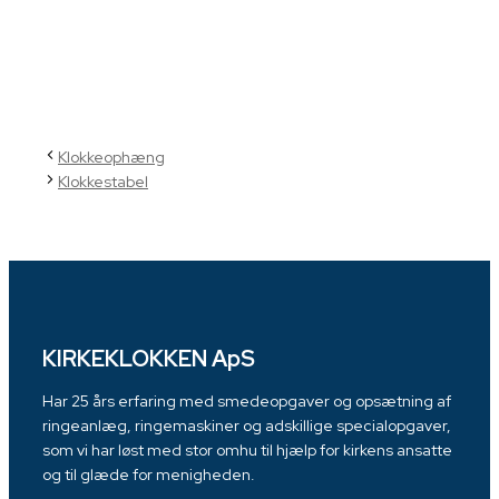
Klokkeophæng
Klokkestabel
KIRKEKLOKKEN ApS
Har 25 års erfaring med smedeopgaver og opsætning af
ringeanlæg, ringemaskiner og adskillige specialopgaver,
som vi har løst med stor omhu til hjælp for kirkens ansatte
og til glæde for menigheden.