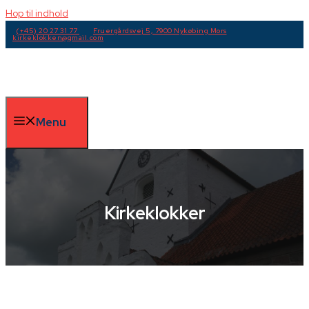
Hop til indhold
(+45) 20 27 31 77
Fruergårdsvej 5, 7900 Nykøbing Mors
kirkeklokken@gmail.com
Menu
Kirkeklokker