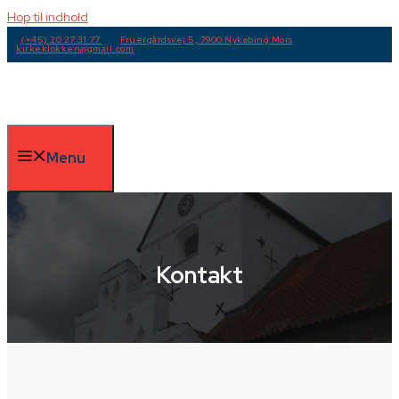
Hop til indhold
(+45) 20 27 31 77
Fruergårdsvej 5, 7900 Nykøbing Mors
kirkeklokken@gmail.com
Menu
Kontakt