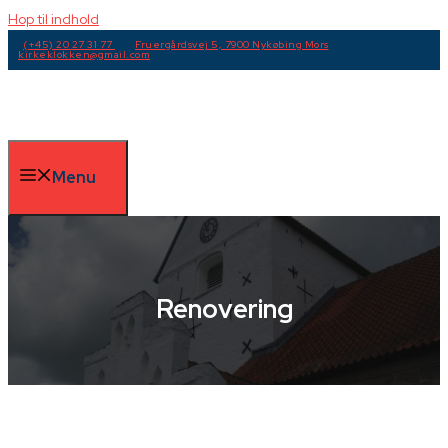
Hop til indhold
(+45) 20 27 31 77
Fruergårdsvej 5, 7900 Nykøbing Mors
kirkeklokken@gmail.com
Menu
Renovering