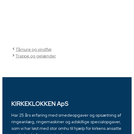
Tårnure og vindfløj
Trappe og gelænder
KIRKEKLOKKEN ApS
Har 25 års erfaring med smedeopgaver og opsætning af
ringeanlæg, ringemaskiner og adskillige specialopgaver,
som vi har løst med stor omhu til hjælp for kirkens ansatte